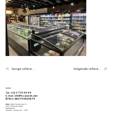
Vorige referentie
Volgende referentie
Contact
Tel. +32 3 770 59 94
E-mail. info@hc-planet.com
BTW nr. BE0754855879
Adres:
Dokter Persoonslaan 15,
2830 Willebroek, België
Openingsuren:
Maandag- Vrijdag 9:00 - 18:00