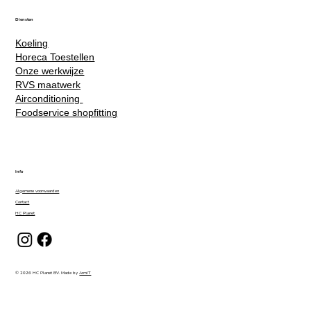
Diensten
Koeling
Horeca Toestellen
Onze werkwijze
RVS maatwerk
Airconditioning
Foodservice shopfitting
Info
Algemene voorwaarden
Contact
HC Planet
© 2026 HC Planet BV. Made by
ArmIT